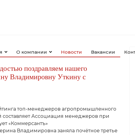
я
О компании
Новости
Вакансии
Кон
рдостью поздравляем нашего
ину Владимировну Уткину с
ейтинга топ-менеджеров агропромышленного
ый составляет Ассоциация менеджеров при
ует «Коммерсантъ»
атерина Владимировна заняла почётное третье