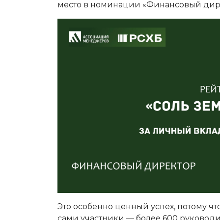
место в номинации «Финансовый дир
Это особенно ценный успех, потому ч
сами участники — более 600 руковод