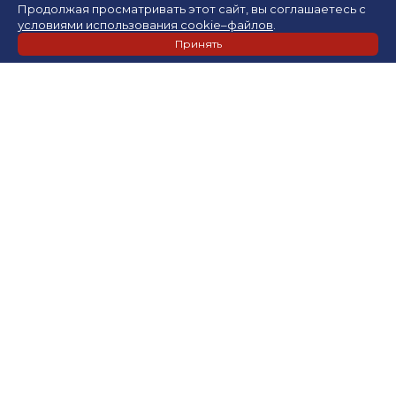
Продолжая просматривать этот сайт, вы соглашаетесь с
условиями использования cookie–файлов
.
Принять
Растениеводство
Производство зерна