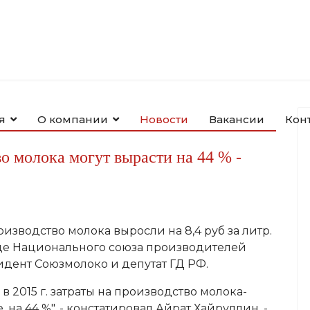
я
О компании
Новости
Вакансии
Кон
во молока могут вырасти на 44 % -
изводство молока выросли на 8,4 руб за литр.
зде Национального союза производителей
идент Союзмолоко и депутат ГД РФ.
 2015 г. затраты на производство молока-
 е. на 44 %", - констатировал Айрат Хайруллин. -