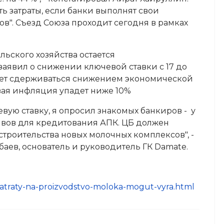
ть затраты, если банки выполнят свои
в". Съезд Союза проходит сегодня в рамках
льского хозяйства остается
заявил о снижении ключевой ставки с 17 до
удет сдерживаться снижением экономической
овая инфляция упадет ниже 10%
вую ставку, я опросил знакомых банкиров - у
ивов для кредитования АПК. ЦБ должен
строительства новых молочных комплексов", -
аев, основатель и руководитель ГК Damate.
zatraty-na-proizvodstvo-moloka-mogut-vyra.html