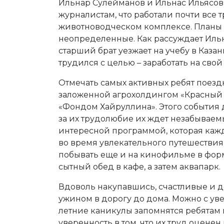
Ильнар Сулейманов и Ильнас Ильясов 
журналистам, что работали почти все т
животноводческом комплексе. Планы 
неопределенные. Как рассуждает Ильна
старший брат уезжает на учебу в Казан
трудился с целью – заработать на св
Отмечать самых активных ребят поезд
заложенной агрохолдингом «Красный 
«Фондом Хайруллина». Этого события д
за их трудолюбие их ждет незабывае
интересной программой, которая кажд
во время увлекательного путешествия
побывать еще и на кинофильме в форм
сытный обед в кафе, а затем аквапарк.
Вдоволь накупавшись, счастливые и д
ужином в дорогу до дома. Можно с уве
летние каникулы запомнятся ребятам 
уверенность в том, что их труд оценен