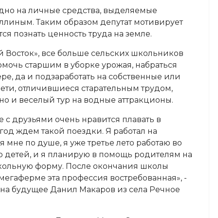
одно на личные средства, выделяемые
ллиным. Таким образом депутат мотивирует
тся познать ценность труда на земле.
й Восток», все больше сельских школьников
помочь старшим в уборке урожая, набраться
ре, да и подзаработать на собственные или
 дети, отличившиеся старательным трудом,
 но и веселый тур на водные аттракционы.
е с друзьями очень нравится плавать в
 год ждем такой поездки. Я работал на
я мне по душе, я уже третье лето работаю во
о детей, и я планирую в помощь родителям на
кольную форму. После окончания школы
мегаферме эта профессия востребованная», -
на будущее Данил Макаров из села Речное