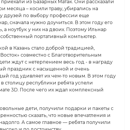
приехали из Базарных Матак. Они рассказали
ри месяца – косили траву, убирались на
у друзей по выбору профессии еще
р, сначала нужно доучиться. В этом году его
ь, а ноутбук у них на двоих. Поэтому Ильнар
ой собственный портативный компьютер.
кой в Казань стало доброй традицией,
Восток» совместно с Благотворительным
ети ждут с нетерпением весь год - в награду
мый праздник с насыщенной и очень
ый год удивляет их чем-то новым. В этом году
 в столицу республики ребята успели
ате 3D. После чего их ждал комплексный
овольные дети, получили подарки и пакеты с
ренностью сказать, что новые впечатления и
надолго. А самое главное — ребята получили
 высоко и по достоинству.