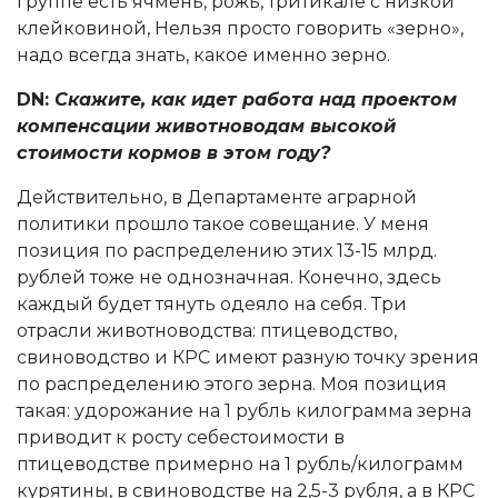
группе есть ячмень, рожь, тритикале с низкой
клейковиной, Нельзя просто говорить «зерно»,
надо всегда знать, какое именно зерно.
DN:
Скажите, как идет работа над проектом
компенсации животноводам высокой
стоимости кормов в этом году?
Действительно, в Департаменте аграрной
политики прошло такое совещание. У меня
позиция по распределению этих 13-15 млрд.
рублей тоже не однозначная. Конечно, здесь
каждый будет тянуть одеяло на себя. Три
отрасли животноводства: птицеводство,
свиноводство и КРС имеют разную точку зрения
по распределению этого зерна. Моя позиция
такая: удорожание на 1 рубль килограмма зерна
приводит к росту себестоимости в
птицеводстве примерно на 1 рубль/килограмм
курятины, в свиноводстве на 2,5-3 рубля, а в КРС