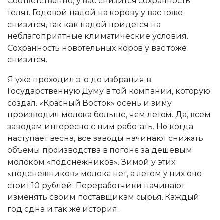
Соответственно, у вас снизится сохранность
телят. Годовой надой на корову у вас тоже
снизится, так как надой придется на
неблагоприятные климатические условия.
Сохранность новотельных коров у вас тоже
снизится.
Я уже проходил это до избрания в
Государственную Думу в той компании, которую
создал. «Красный Восток» осень и зиму
производил молока больше, чем летом. Да, всем
заводам интересно с ним работать. Но когда
наступает весна, все заводы начинают снижать
объемы производства в погоне за дешевым
молоком «подснежников». Зимой у этих
«подснежников» молока нет, а летом у них оно
стоит 10 рублей. Переработчики начинают
изменять своим поставщикам сырья. Каждый
год одна и так же история.