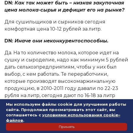
DN:
Как так может быть – низкая закупочная
цена молока-сырья и дефицит его на рынке?
Для сушильщиков и сырников сегодня
комфортная цена 10-12 рублей за литр.
DN:
Иначе они неконкурентоспособны.
Да. На то количество молока, которое идет на
сушку и сыроделие, надо как минимум 5 рублей
дать сельхозпредприятиям, чтобы у них был
выбор, с кем работать. Те переработчики,
которые производят высокомаржинальную
продукцию, в 2010-2011 году давали по 22-23
рубля на литр, сегодня дают по 16-18 за литр
высшего сорта.
Мы используем файлы cookie для улучшения работы
сайта. Продолжая просматривать этот сайт, вы
Цены на полках с 2011 г. выросли , но зачем
соглашаетесь с
условиями использования cookie–
файлов
.
переработчикам платить 23-24 рубля
Принять
необходимые для прибыльной работы